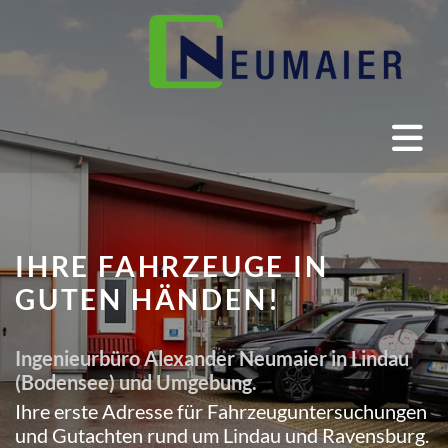
IHRE FAHRZEUGE IN
GUTEN HÄNDEN!
Ingenieurbüro Alexander Neumaier in Lindau
(Bodensee) und Umgebung.
Ihre erste Adresse für Fahrzeuguntersuchungen
und Gutachten rund um Lindau und Ravensburg.