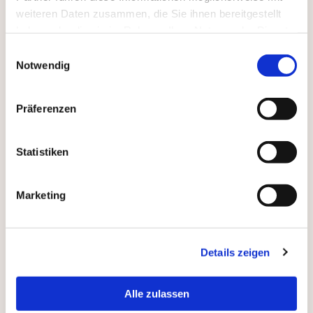
Wohnmobilumbauten und
weiteren Daten zusammen, die Sie ihnen bereitgestellt
Karosserieumbauten.
haben oder die sie im Rahmen Ihrer Nutzung der Dienste
gesammelt haben.
Einwilligungsauswahl
weitere Informationen
Notwendig
Präferenzen
Statistiken
SCHADENSGUTACHTEN
Seit über 25 Jahren erstellen wir
Marketing
Schadengutachten für unsere Kunden und
sind Ihr zuverlässiger Partner in dieser
Angelegenheit.
Details zeigen
weitere Informationen
Alle zulassen